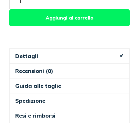
di
alloro
Aggiungi al carrello
con
nebbiolina
quantità
Dettagli
Recensioni (0)
Guida alle taglie
Spedizione
Resi e rimborsi