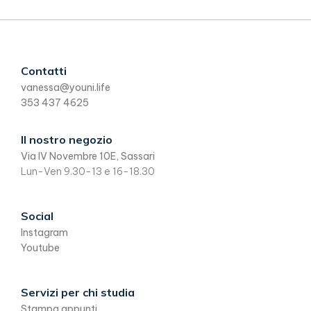
Footer
Contatti
vanessa@youni.life
353 437 4625
Il nostro negozio
Via IV Novembre 10E, Sassari
Lun-Ven 9.30-13 e 16-18.30
Social
Instagram
Youtube
Servizi per chi studia
Stampa appunti