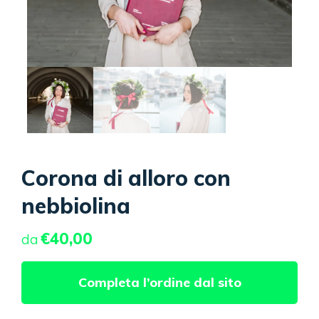
Corona di alloro con
nebbiolina
€
40,00
da
Completa l’ordine dal sito