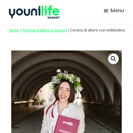
Passa
Passa
Menu
al
al
contenuto
piè
Youni
Spazio
principale
di
Life
Home
/
Corone d'alloro a Sassari
/
Corona di alloro con nebbiolina
agi
Sassari
pagina
studenti
Uniss