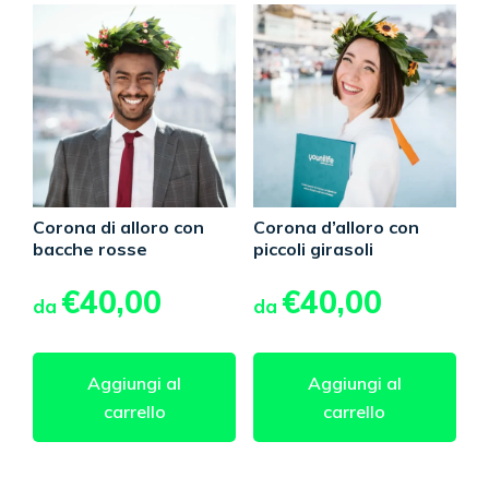
Corona di alloro con
Corona d’alloro con
bacche rosse
piccoli girasoli
€
40,00
€
40,00
da
da
Aggiungi al
Aggiungi al
carrello
carrello